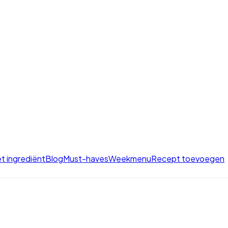
t ingrediënt
Blog
Must-haves
Weekmenu
Recept toevoegen