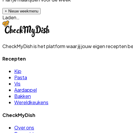
+ Nieuw weekmenu
Laden…
CheckMyDish is het platform waar jij jouw eigen recepten b
Recepten
Kip
Pasta
Vis
Aardappel
Bakken
Wereldkeukens
CheckMyDish
Over ons