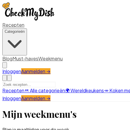
Recepten
Categorieën
Blog
Must-haves
Weekmenu
Inloggen
Aanmelden →
Recepten
🍴
Alle categorieën
🌍
Wereldkeukens
🥕
Koken me
Inloggen
Aanmelden →
Mijn weekmenu's
Plan je maaltijden voor de week